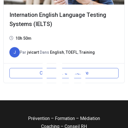
Internation English Language Testing
Systems (IELTS)
10h 50m
J
Par
jvicart
Dans
English
,
TOEFL
,
Training
Commencer à apprendre
Prévention – Formation – Médiation
Coaching – Conseil RH