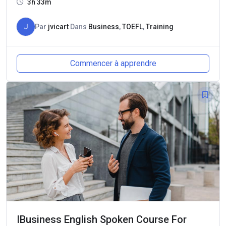
3h 33m
J
Par
jvicart
Dans
Business
,
TOEFL
,
Training
Commencer à apprendre
IBusiness English Spoken Course For