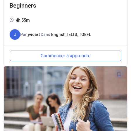
Beginners
4h 55m
J
Par
jvicart
Dans
English
,
IELTS
,
TOEFL
Commencer à apprendre