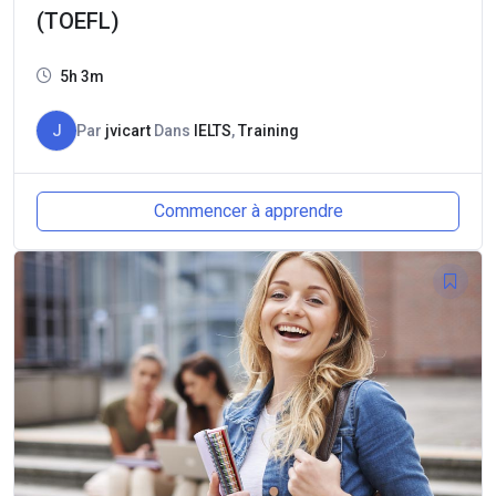
(TOEFL)
5h 3m
J
Par
jvicart
Dans
IELTS
,
Training
Commencer à apprendre