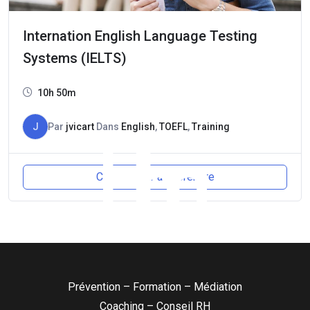
Internation English Language Testing
Systems (IELTS)
10h 50m
J
Par
jvicart
Dans
English
,
TOEFL
,
Training
Commencer à apprendre
Prévention – Formation – Médiation
Coaching – Conseil RH