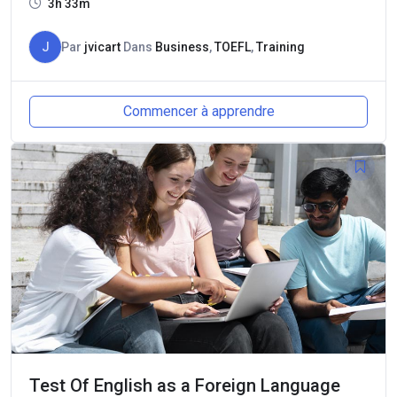
3h 33m
J
Par
jvicart
Dans
Business
,
TOEFL
,
Training
Commencer à apprendre
Test Of English as a Foreign Language