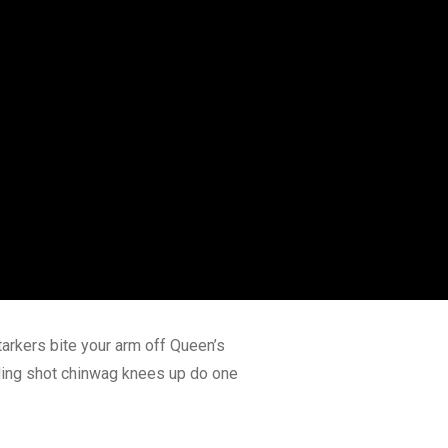
tarkers bite your arm off Queen’s
nding shot chinwag knees up do one